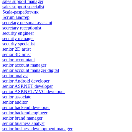
sales support manager
sales support specialist
Scala-разработчик
Scrum-мастер
secretary personal assistant
secretary receptionist
security engineer
security manager
security specialist
senior 2D artist
senior 3D artist
senior accountant
senior account manager
senior account manager digital
senior analyst
senior Android developer
senior ASP.NET developer
senior ASP.NET/MVC developer
senior associate
senior auditor
senior backend developer
senior backend engineer
senior brand manager
senior business analyst
senior business development manager