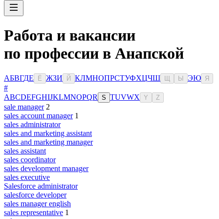
Работа и вакансии
по профессии в Анапской
А
Б
В
Г
Д
Е
Ж
З
И
К
Л
М
Н
О
П
Р
С
Т
У
Ф
Х
Ц
Ч
Ш
Э
Ю
Ё
Й
Щ
Ы
Я
#
A
B
C
D
E
F
G
H
I
J
K
L
M
N
O
P
Q
R
T
U
V
W
X
S
Y
Z
sale manager
2
sales account manager
1
sales administrator
sales and marketing assistant
sales and marketing manager
sales assistant
sales coordinator
sales development manager
sales executive
Salesforce administrator
salesforce developer
sales manager english
sales representative
1