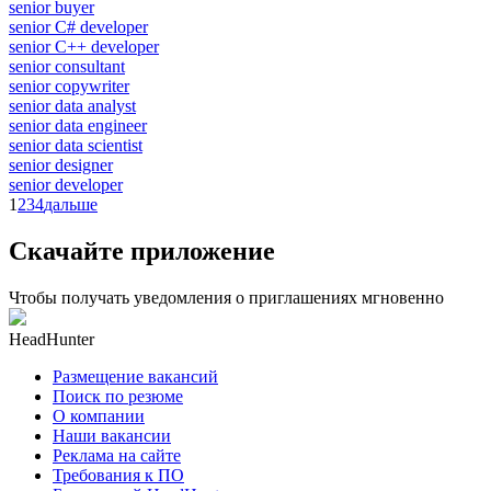
senior buyer
senior C# developer
senior C++ developer
senior consultant
senior copywriter
senior data analyst
senior data engineer
senior data scientist
senior designer
senior developer
1
2
3
4
дальше
Скачайте приложение
Чтобы получать уведомления о приглашениях мгновенно
HeadHunter
Размещение вакансий
Поиск по резюме
О компании
Наши вакансии
Реклама на сайте
Требования к ПО