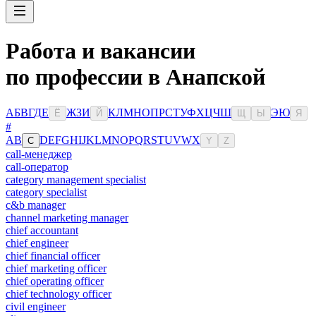
Работа и вакансии
по профессии в Анапской
А
Б
В
Г
Д
Е
Ж
З
И
К
Л
М
Н
О
П
Р
С
Т
У
Ф
Х
Ц
Ч
Ш
Э
Ю
Ё
Й
Щ
Ы
Я
#
A
B
D
E
F
G
H
I
J
K
L
M
N
O
P
Q
R
S
T
U
V
W
X
C
Y
Z
call-менеджер
call-оператор
category management specialist
category specialist
c&b manager
channel marketing manager
chief accountant
chief engineer
chief financial officer
chief marketing officer
chief operating officer
chief technology officer
civil engineer