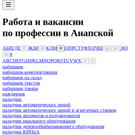
Работа и вакансии
по профессии в Анапской
А
Б
В
Г
Д
Е
Ж
З
И
К
Л
М
О
П
Р
С
Т
У
Ф
Х
Ц
Ч
Ш
Э
Ю
Ё
Й
Н
Щ
Ы
#
Я
A
B
C
D
E
F
G
H
I
J
K
L
M
N
O
P
Q
R
S
T
U
V
W
X
Y
Z
наборщик
наборщик-комплектовщик
наборщик на склад
наборщик текстов
наборщик товара
наждачник
наладчик
наладчик автоматических линий
наладчик автоматических линий и агрегатных станков
наладчик автоматов и полуавтоматов
наладчик вязального оборудования
наладчик деревообрабатывающего оборудования
наладчик КИПиА