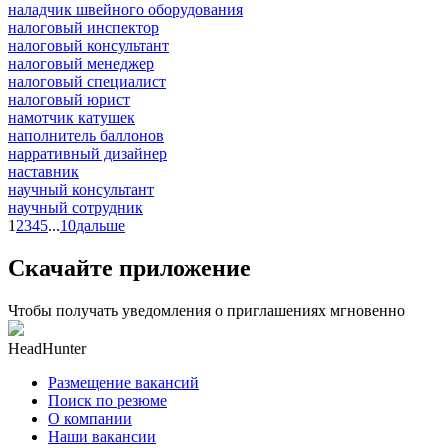
наладчик швейного оборудования
налоговый инспектор
налоговый консультант
налоговый менеджер
налоговый специалист
налоговый юрист
намотчик катушек
наполнитель баллонов
нарративный дизайнер
наставник
научный консультант
научный сотрудник
1
2
3
4
5
...
10
дальше
Скачайте приложение
Чтобы получать уведомления о приглашениях мгновенно
HeadHunter
Размещение вакансий
Поиск по резюме
О компании
Наши вакансии