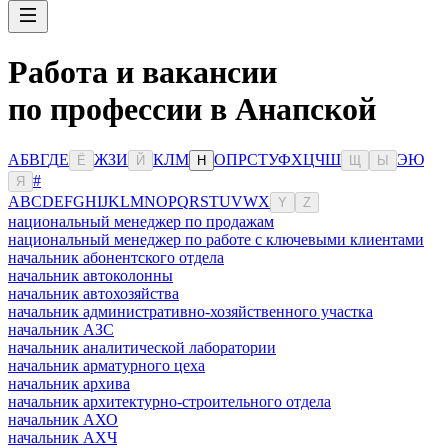
Работа и вакансии
по профессии в Анапской
А
Б
В
Г
Д
Е
Ж
З
И
К
Л
М
О
П
Р
С
Т
У
Ф
Х
Ц
Ч
Ш
Э
Ю
Ё
Й
Н
Щ
Ы
#
Я
A
B
C
D
E
F
G
H
I
J
K
L
M
N
O
P
Q
R
S
T
U
V
W
X
Y
Z
национальный менеджер по продажам
национальный менеджер по работе с ключевыми клиентами
начальник абонентского отдела
начальник автоколонны
начальник автохозяйства
начальник административно-хозяйственного участка
начальник АЗС
начальник аналитической лаборатории
начальник арматурного цеха
начальник архива
начальник архитектурно-строительного отдела
начальник АХО
начальник АХЧ