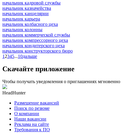
начальник кадровой службы
начальник казначейства
начальник канцелярии
начальник карьера
начальник колбасного цеха
начальник колонны
начальник коммерческой службы
начальник компрессорного цеха
начальник кондитерского цеха
начальник конструкторского бюро
1
2
3
4
5
...
10
дальше
Скачайте приложение
Чтобы получать уведомления о приглашениях мгновенно
HeadHunter
Размещение вакансий
Поиск по резюме
О компании
Наши вакансии
Реклама на сайте
Требования к ПО