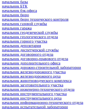
начальник базы
начальник БТК
начальник бэк-офиса
начальник бюро
начальник бюро технического контроля
начальник газовой службы
начальник гаража
начальник геодезической службы
начальник геологического отдела
начальник горного участка
начальник депозитария
начальник диспетчерской службы
начальник договорного отдела
начальник договорно-правового отдела
начальник дополнительного офиса
начальник дорожно-строительной лаборатории
начальник железнодорожного участка
начальник железнодорожного цеха
начальник животноводческого комплекса
начальник заготовительного участка
начальник инженерно-технического отдела
начальник инструментального участка
начальник инструментального цеха
начальник информационно-технического отдела
начальник испытательной лаборатории