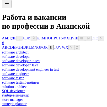
Работа и вакансии
по профессии в Анапской
А
Б
В
Г
Д
Е
Ж
З
И
К
Л
М
Н
О
П
Р
С
Т
У
Ф
Х
Ц
Ч
Ш
Э
Ю
Ё
Й
Щ
Ы
Я
#
A
B
C
D
E
F
G
H
I
J
K
L
M
N
O
P
Q
R
T
U
V
W
X
S
Y
Z
software architect
software developer
software developer in test
software developer Java
software development engineer in test
software engineer
software tester
software testing engineer
solution architect
SQL developer
startup-менеджер
store manager
strategic planner