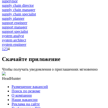
supervisor
supply chain director
supply chain manager
supply chain specialist
supply planner
support engineer
support manager
support specialist
system analyst
system architect
system engineer
1
2
3
4
Скачайте приложение
Чтобы получать уведомления о приглашениях мгновенно
HeadHunter
Размещение вакансий
Поиск по резюме
О компании
Наши вакансии
Реклама на сайте