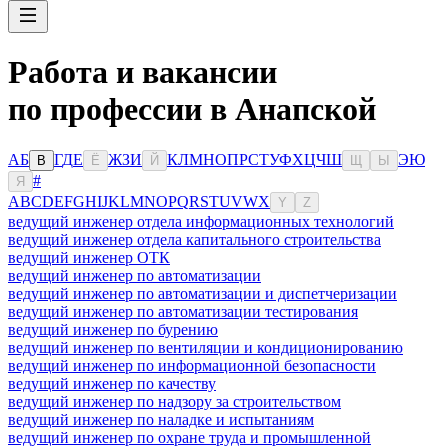
Работа и вакансии
по профессии в Анапской
А
Б
Г
Д
Е
Ж
З
И
К
Л
М
Н
О
П
Р
С
Т
У
Ф
Х
Ц
Ч
Ш
Э
Ю
В
Ё
Й
Щ
Ы
#
Я
A
B
C
D
E
F
G
H
I
J
K
L
M
N
O
P
Q
R
S
T
U
V
W
X
Y
Z
ведущий инженер отдела информационных технологий
ведущий инженер отдела капитального строительства
ведущий инженер ОТК
ведущий инженер по автоматизации
ведущий инженер по автоматизации и диспетчеризации
ведущий инженер по автоматизации тестирования
ведущий инженер по бурению
ведущий инженер по вентиляции и кондиционированию
ведущий инженер по информационной безопасности
ведущий инженер по качеству
ведущий инженер по надзору за строительством
ведущий инженер по наладке и испытаниям
ведущий инженер по охране труда и промышленной