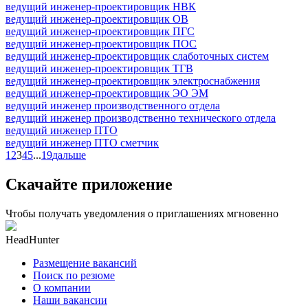
ведущий инженер-проектировщик НВК
ведущий инженер-проектировщик ОВ
ведущий инженер-проектировщик ПГС
ведущий инженер-проектировщик ПОС
ведущий инженер-проектировщик слаботочных систем
ведущий инженер-проектировщик ТГВ
ведущий инженер-проектировщик электроснабжения
ведущий инженер-проектировщик ЭО ЭМ
ведущий инженер производственного отдела
ведущий инженер производственно технического отдела
ведущий инженер ПТО
ведущий инженер ПТО сметчик
1
2
3
4
5
...
19
дальше
Скачайте приложение
Чтобы получать уведомления о приглашениях мгновенно
HeadHunter
Размещение вакансий
Поиск по резюме
О компании
Наши вакансии