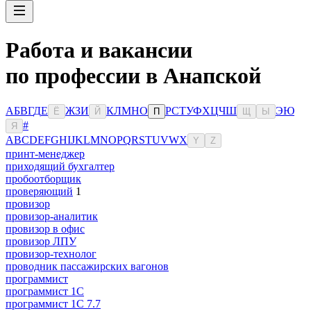
Работа и вакансии
по профессии в Анапской
А
Б
В
Г
Д
Е
Ж
З
И
К
Л
М
Н
О
Р
С
Т
У
Ф
Х
Ц
Ч
Ш
Э
Ю
Ё
Й
П
Щ
Ы
#
Я
A
B
C
D
E
F
G
H
I
J
K
L
M
N
O
P
Q
R
S
T
U
V
W
X
Y
Z
принт-менеджер
приходящий бухгалтер
пробоотборщик
проверяющий
1
провизор
провизор-аналитик
провизор в офис
провизор ЛПУ
провизор-технолог
проводник пассажирских вагонов
программист
программист 1C
программист 1C 7.7