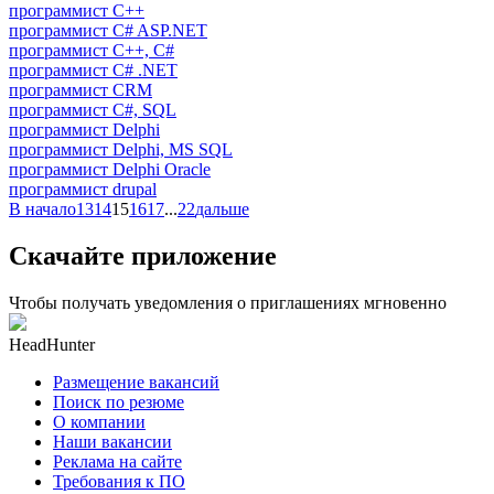
программист C++
программист C# ASP.NET
программист C++, C#
программист C# .NET
программист CRM
программист C#, SQL
программист Delphi
программист Delphi, MS SQL
программист Delphi Oracle
программист drupal
В начало
13
14
15
16
17
...
22
дальше
Скачайте приложение
Чтобы получать уведомления о приглашениях мгновенно
HeadHunter
Размещение вакансий
Поиск по резюме
О компании
Наши вакансии
Реклама на сайте
Требования к ПО