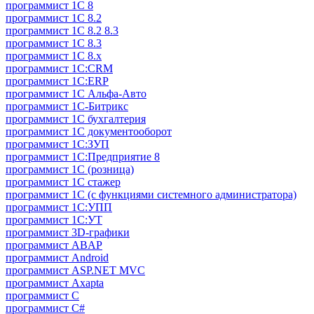
программист 1C 8
программист 1C 8.2
программист 1С 8.2 8.3
программист 1С 8.3
программист 1С 8.х
программист 1С:CRM
программист 1С:ERP
программист 1С Альфа-Авто
программист 1С-Битрикс
программист 1С бухгалтерия
программист 1С документооборот
программист 1С:ЗУП
программист 1С:Предприятие 8
программист 1С (розница)
программист 1С стажер
программист 1С (с функциями системного администратора)
программист 1С:УПП
программист 1С:УТ
программист 3D-графики
программист ABAP
программист Android
программист ASP.NET MVC
программист Axapta
программист C
программист C#