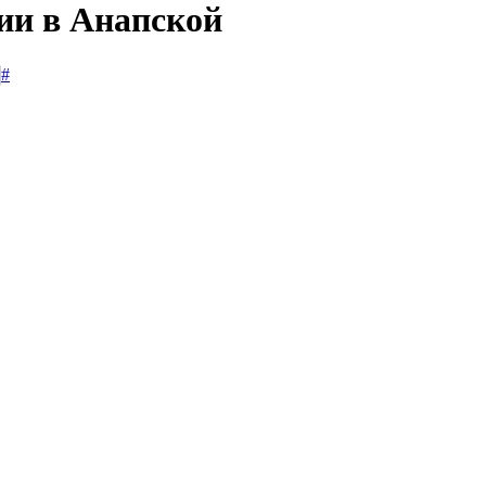
сии в Анапской
#