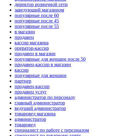
директор розничной сети
заведующий магазином
популярные после 60
популярные после 45
популярные после 55
в магазин
продавец
кассир магазина
оператор-кассир
продавец в магазин
популярные для женщин после 50
продавец-кассир в магазин
кассир
популярные для женщин
партнер
продавец-кассир
продавец услуг
администратор по персоналу
главный администратор
ведущий администратор
товаровед магазина
администратор
товаровед
специалист по работе с персоналом
специалист по товарному учету