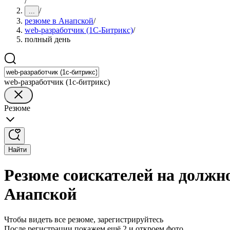
/
/
...
резюме в Анапской
/
web-разработчик (1С-Битрикс)
/
полный день
web-разработчик (1с-битрикс)
Резюме
Найти
Резюме соискателей на должн
Анапской
Чтобы видеть все резюме, зарегистрируйтесь
После регистрации покажем ещё 2 и откроем фото