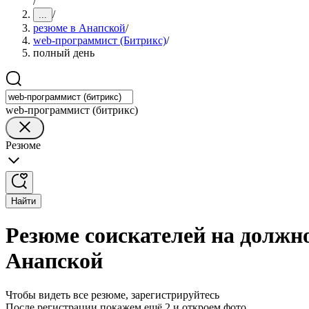
/
/
...
резюме в Анапской
/
web-программист (Битрикс)
/
полный день
web-программист (битрикс)
Резюме
Найти
Резюме соискателей на должн
Анапской
Чтобы видеть все резюме, зарегистрируйтесь
После регистрации покажем ещё 2 и откроем фото