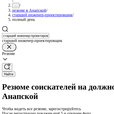
/
/
...
резюме в Анапской
/
старший инженер-проектировщик
/
полный день
старший инженер-проектировщик
Резюме
Найти
Резюме соискателей на должн
Анапской
Чтобы видеть все резюме, зарегистрируйтесь
После регистрации покажем ещё 5 и откроем фото