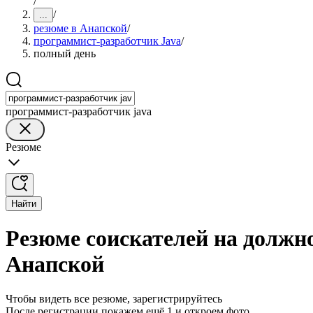
/
/
...
резюме в Анапской
/
программист-разработчик Java
/
полный день
программист-разработчик java
Резюме
Найти
Резюме соискателей на должн
Анапской
Чтобы видеть все резюме, зарегистрируйтесь
После регистрации покажем ещё 1 и откроем фото