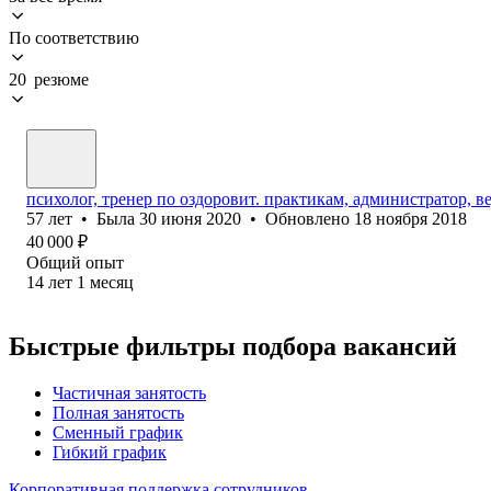
По соответствию
20 резюме
психолог, тренер по оздоровит. практикам, администратор, 
57
лет
•
Была
30 июня 2020
•
Обновлено
18 ноября 2018
40 000
₽
Общий опыт
14
лет
1
месяц
Быстрые фильтры подбора вакансий
Частичная занятость
Полная занятость
Сменный график
Гибкий график
Корпоративная поддержка сотрудников