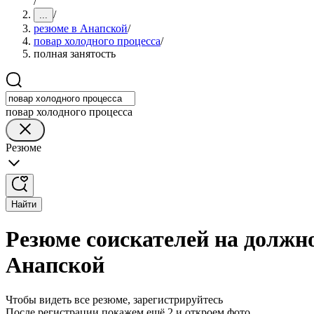
/
/
...
резюме в Анапской
/
повар холодного процесса
/
полная занятость
повар холодного процесса
Резюме
Найти
Резюме соискателей на должно
Анапской
Чтобы видеть все резюме, зарегистрируйтесь
После регистрации покажем ещё 2 и откроем фото