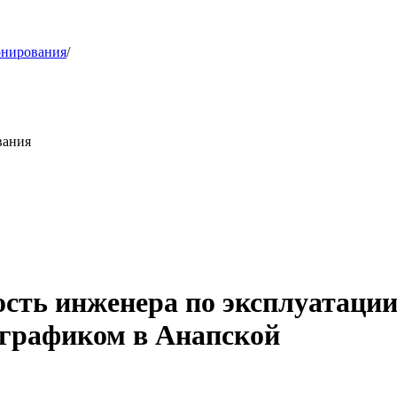
онирования
/
вания
ость инженера по эксплуатации
 графиком в Анапской