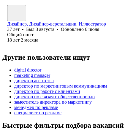
Дизайнер, Дизайнер-верстальщик, Иллюстратор
37
лет
•
Был
3 августа
•
Обновлено
6 июля
Общий опыт
18
лет
2
месяца
Другие пользователи ищут
digital director
marketing manager
директор агентства
директор по маркетинговым коммуникациям
директор по работе с клиентами
директор по связям с общественностью
заместитель директора по маркетингу
менеджер по рекламе
специалист по рекламе
Быстрые фильтры подбора вакансий