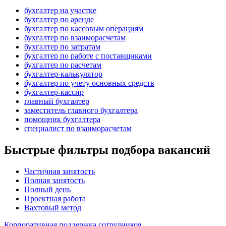
бухгалтер на участке
бухгалтер по аренде
бухгалтер по кассовым операциям
бухгалтер по взаиморасчетам
бухгалтер по затратам
бухгалтер по работе с поставщиками
бухгалтер по расчетам
бухгалтер-калькулятор
бухгалтер по учету основных средств
бухгалтер-кассир
главный бухгалтер
заместитель главного бухгалтера
помощник бухгалтера
специалист по взаиморасчетам
Быстрые фильтры подбора вакансий
Частичная занятость
Полная занятость
Полный день
Проектная работа
Вахтовый метод
Корпоративная поддержка сотрудников