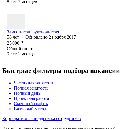
8
лет
7
месяцев
Заместитель руководителя
58
лет
•
Обновлено
2 ноября 2017
25 000
₽
Общий опыт
9
лет
1
месяц
Быстрые фильтры подбора вакансий
Частичная занятость
Полная занятость
Полный день
Проектная работа
Сменный график
Вахтовый метод
Корпоративная поддержка сотрудников
Какой соцпакет вы предлагаете семейным сотрудникам?