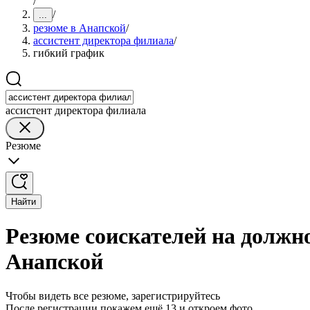
/
/
...
резюме в Анапской
/
ассистент директора филиала
/
гибкий график
ассистент директора филиала
Резюме
Найти
Резюме соискателей на должн
Анапской
Чтобы видеть все резюме, зарегистрируйтесь
После регистрации покажем ещё 13 и откроем фото