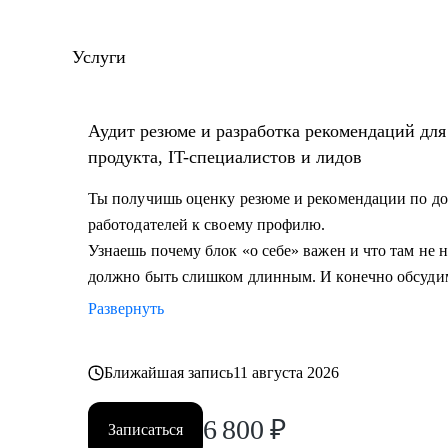
количество резюме.
• Разработал и записал курсы «Цифровая трансформа
Услуги
управление» для МИТУ
С чем помогу:
Аудит резюме и разработка рекомендаций дл
• Составить эффективное резюме
продукта, IT-специалистов и лидов
• Подготовиться к собеседованию в компанию
• Сформировать карьерную цель и определить страт
Ты получишь оценку резюме и рекомендации по до
• Разобрать любой продуктовый, управленческий или
работодателей к своему профилю.
• Дам рекомендации по управлению командой и её р
Узнаешь почему блок «о себе» важен и что там не
должно быть слишком длинным. И конечно обсуди
Кому могу помочь:
Развернуть
• Начинающим и опытным управленцам
• Тем, кто хочет начать карьеру в IT в любом направ
Ближайшая запись
11 августа 2026
• Менеджерам продуктов, разработчикам, тестиров
• Тем, кто хочет сменить направление развития своей
6 800
₽
Записаться