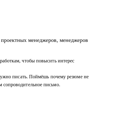
ция предприятия» и «Проектное
я проектных менеджеров, менеджеров
егию её достижения
работкам, чтобы повысить интерес
 бизнес кейс
азвитию
 нужно писать. Поймёшь почему резюме не
м сопроводительное письмо.
лении
щикам, проектным менеджерам
 карьеры