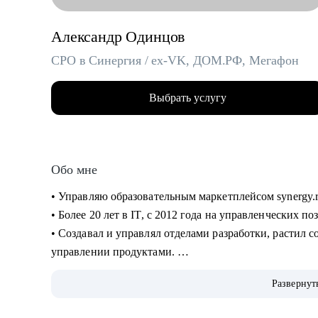
Александр Одинцов
CPO в Синергия / ex-VK, ДОМ.РФ, Мегафон
Выбрать услугу
Обо мне
• Управляю образовательным маркетплейсом synergy.
• Более 20 лет в IT, c 2012 года на управленческих п
• Создавал и управлял отделами разработки, растил сот
управлении продуктами.
• Запускал b2b продукт от идеи до масштабирования.
Развернут
• Развивал метрики в b2c продуктах: DAU (до 2.5млн)
• Занимаюсь наймом людей в команды: провел более 