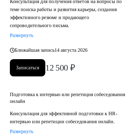
Консультация для получения ответов на вопросы по
• Подготовлю вас к собеседованию и дам практические
теме поиска работы и развития карьеры, создания
рекомендации для успешного ведения сложных
эффективного резюме и продающего
переговоров, в том числе о зарплате и условиях
сопроводительного письма.
• Помогу осознанно сменить профессию или найти ту роль
Развернуть
в карьере, которая принесет вам максимальную
реализацию и доход
Ближайшая запись
14 августа 2026
• Предоставлю экспертную поддержку, если вас уволили.
Разработаю быструю и эффективную стратегию поиска
12 500
₽
Записаться
новой работы
• Проведу анализ ваших сильных сторон и уникального
опыта, чтобы вы обоснованно получили повышение и
Подготовка к интервью или репетиция собеседования
стали лучшим кандидатом в команде
онлайн
• Разработаю личный пошаговый план (дорожную карту)
для быстрого и успешного перехода на новую, более
Консультация для эффективной подготовки к HR-
высокую должность
интервью или репетиции собеседования онлайн.
• Восстановлю вашу мотивацию и предоставлю
Развернуть
проверенные методики для преодоления выгорания и