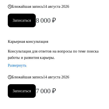
карьерных кризисов
Ближайшая запись
14 августа 2026
Кому могу помочь:
8 000
₽
Записаться
• Руководителям высшего звена и Директорам
(Операционный директор, Коммерческий директор,
Директор по: HR, Управлению цепочками поставок
Карьерная консультация
(Supply Chain), Электронной коммерции (E-commerce)
• Менеджерам среднего звена: Руководители отделов,
Консультация для ответов на вопросы по теме поиска
Региональные и Территориальные менеджеры, HR бизнес-
работы и развития карьеры.
партнеры (HRBP)
Развернуть
• Ведущим специалистам и ключевым экспертам:
Специалисты по закупкам/ВЭД, Логисты, Аналитики,
Ближайшая запись
14 августа 2026
Бухгалтеры, Финансовые менеджеры, Маркетологи,
Менеджеры по продажам, Торговые представители
7 000
₽
Записаться
• Операционному и Торговому персоналу: Продавцы-
консультанты, Кассиры, Складские работники,
Администраторы