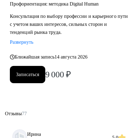
• Начинающим специалистам (Ассистенты, Младшие
Профориентация: методика Digital Human
менеджеры (Junior), Выпускники ВУЗов)
Консультация по выбору профессии и карьерного пути
с учетом ваших интересов, сильных сторон и
Постоянно повышаю квалификацию через тренинги по
тенденций рынка труда.
актуальным HR-технологиям и профориентации
Развернуть
Веду профильный канал, где делюсь практическими
Ближайшая запись
14 августа 2026
кейсами и аналитикой в сфере карьерного развития
9 000
₽
Записаться
Моя миссия — привести вас туда, где ваша деятельность
приносит не только финансовый результат, но и личное
удовлетворение, стирая грань между «работой» и «делом
по душе»
Отзывы
77
Ирина
5.0