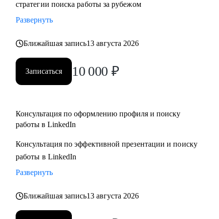
стратегии поиска работы за рубежом
адаптация резюме под конкретную позицию, принципы
Развернуть
работы с джоб бордами, понимание уровня зарплат.
• Поддержу на всех этапах поиска работы и переговоров с
Ближайшая запись
13 августа 2026
компанией (включая обсуждение зарплаты).
10 000
₽
Записаться
Кому могу помочь:
• Всем специалистам в сфере ИТ и маркетинга, кто хочет
строить карьеру за рубежом
• Руководителям и тем, кто хочет дорасти до
Консультация по оформлению профиля и поиску
работы в LinkedIn
управленческих позиций
Консультация по эффективной презентации и поиску
работы в LinkedIn
Развернуть
Ближайшая запись
13 августа 2026