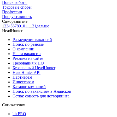
Поиск работы
Трудовые споры
Профессии
Продуктивность
Саморазвитие
1
2
3
4
5
6
7
8
9
10
11
...
21
дальше
HeadHunter
Размещение вакансий
Поиск по резюме
О компании
Наши вакансии
Реклама на сайте
Требования к ПО
Безопасный HeadHunter
HeadHunter API
Партнерам
Инвесторам
Каталог компаний
Поиск по вакансиям в Анапской
Сетка: соцсеть для нетворкинга
Соискателям
hh PRO