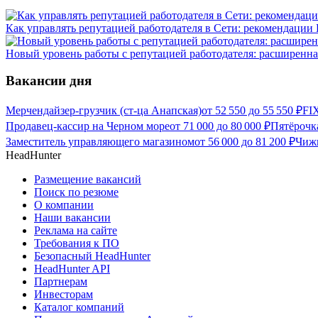
Как управлять репутацией работодателя в Сети: рекомендации
Новый уровень работы с репутацией работодателя: расширенна
Вакансии дня
Мерчендайзер-грузчик (ст-ца Анапская)
от
52 550
до
55 550
₽
FI
Продавец-кассир на Черном море
от
71 000
до
80 000
₽
Пятёрочк
Заместитель управляющего магазином
от
56 000
до
81 200
₽
Чиж
HeadHunter
Размещение вакансий
Поиск по резюме
О компании
Наши вакансии
Реклама на сайте
Требования к ПО
Безопасный HeadHunter
HeadHunter API
Партнерам
Инвесторам
Каталог компаний