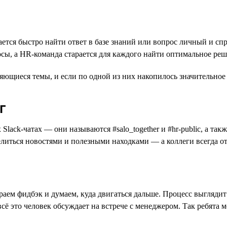
ется быстро найти ответ в базе знаний или вопрос личный и спр
осы, а HR-команда старается для каждого найти оптимальное реш
щиеся темы, и если по одной из них накопилось значительное к
г
ck-чатах — они называются #salo_together и #hr-public, а такж
литься новостями и полезными находками — а коллеги всегда от
ем фидбэк и думаем, куда двигаться дальше. Процесс выглядит т
всё это человек обсуждает на встрече с менеджером. Так ребята 