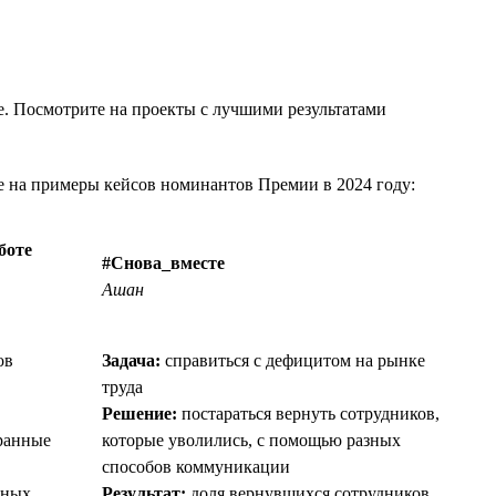
те. Посмотрите на проекты с лучшими результатами
те на примеры кейсов номинантов Премии в 2024 году:
боте
#Снова_вместе
Ашан
ов
Задача:
справиться с дефицитом на рынке
труда
Решение:
постараться вернуть сотрудников,
ранные
которые уволились, с помощью разных
способов коммуникации
нных
Результат:
доля вернувшихся сотрудников