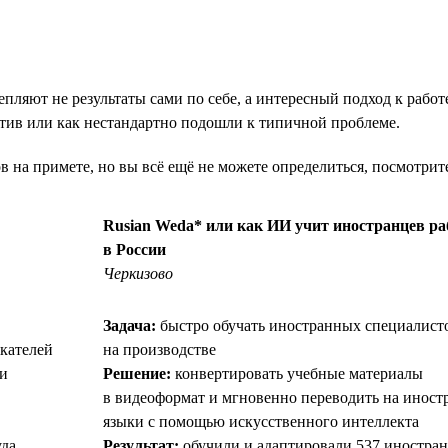
пляют не результаты сами по себе, а интересный подход к рабо
еатив или как нестандартно подошли к типичной проблеме.
ов на примете, но вы всё ещё не можете определиться, посмотри
Rusian Weda* или как ИИ учит иностранцев ра
в России
Черкизово
Задача:
быстро обучать иностранных специалист
кателей
на производстве
ми
Решение:
конвертировать учебные материалы
в видеоформат и мгновенно переводить на иност
языки с помощью искусственного интеллекта
уда
Результат:
обучили и адаптировали 537 иностра