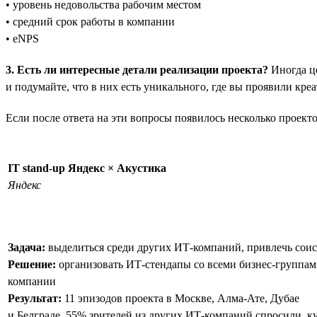
• уровень недовольства рабочим местом
• средний срок работы в компании
• eNPS
3. Есть ли интересные детали реализации проекта?
Иногда це
и подумайте, что в них есть уникального, где вы проявили кр
Если после ответа на эти вопросы появилось несколько проект
IT stand-up Яндекс × Акустика
Яндекс
Задача:
выделиться среди других ИТ-компаний, привлечь соис
Решение:
организовать ИТ-стендапы со всеми бизнес-группа
компании
Результат:
11 эпизодов проекта в Москве, Алма-Ате, Дубае
и Белграде. 55% зрителей из других ИТ-компаний спросили, к