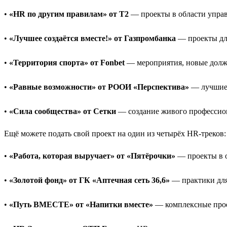
•
«HR по другим правилам» от T2
— проекты в области управ
•
«Лучшее создаётся вместе!» от Газпромбанка
— проекты для
•
«Территория спорта» от Fonbet
— мероприятия, новые должн
•
«Равные возможности» от РООИ «Перспектива»
— лучшие 
•
«Сила сообщества» от Сетки
— создание живого профессио
Ещё можете подать свой проект на один из четырёх HR-треков:
•
«Работа, которая выручает» от «Пятёрочки»
— проекты в о
•
«Золотой фонд» от ГК «Аптечная сеть 36,6»
— практики для 
•
«Путь ВМЕСТЕ» от «Напитки вместе»
— комплексные прое