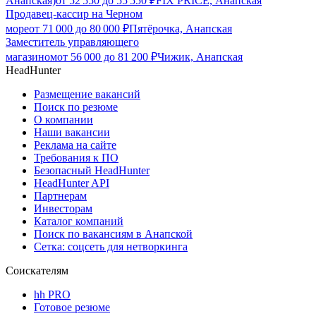
Анапская)
от
52 550
до
55 550
₽
FIX PRICE, Анапская
Продавец-кассир на Черном
море
от
71 000
до
80 000
₽
Пятёрочка, Анапская
Заместитель управляющего
магазином
от
56 000
до
81 200
₽
Чижик, Анапская
HeadHunter
Размещение вакансий
Поиск по резюме
О компании
Наши вакансии
Реклама на сайте
Требования к ПО
Безопасный HeadHunter
HeadHunter API
Партнерам
Инвесторам
Каталог компаний
Поиск по вакансиям в Анапской
Сетка: соцсеть для нетворкинга
Соискателям
hh PRO
Готовое резюме