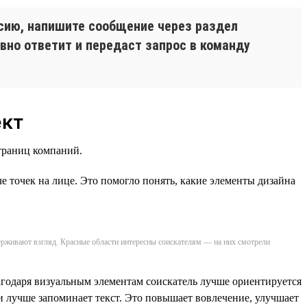
нсию, напишите сообщение через раздел
вно ответит и передаст запрос в команду
ект
траниц компаний.
 точек на лице. Это помогло понять, какие элементы дизайна
держивают взгляд. Красные области интересны соискателям — на них смотрели
годаря визуальным элементам соискатель лучше ориентируется
 и лучше запоминает текст. Это повышает вовлечение, улучшает