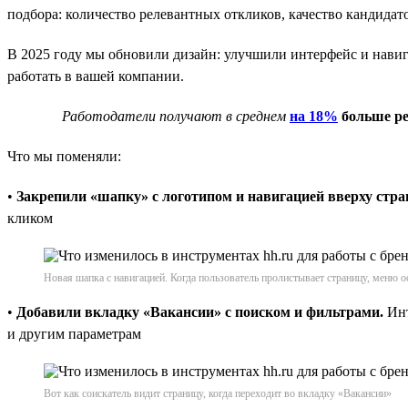
подбора: количество релевантных откликов, качество кандидато
В 2025 году мы обновили дизайн: улучшили интерфейс и нави
работать в вашей компании.
Работодатели получают в среднем
на 18%
больше ре
Что мы поменяли:
•
Закрепили «шапку» с логотипом и навигацией вверху стр
кликом
Новая шапка с навигацией. Когда пользователь пролистывает страницу, меню о
•
Добавили вкладку «Вакансии» с поиском и фильтрами.
Инт
и другим параметрам
Вот как соискатель видит страницу, когда переходит во вкладку «Вакансии»