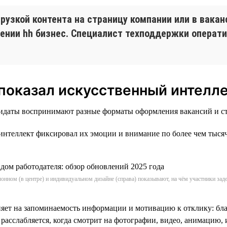
грузкой контента на страницу компании или в вака
жении hh бизнес. Специалист техподдержки операти
 показал искусственный интелл
дидаты воспринимают разные форматы оформления вакансий и с
нтеллект фиксировал их эмоции и внимание по более чем тысяче
онном (в центре) и индивидуальном дизайне (справа) показывают, на чём участники за
ияет на запоминаемость информации и мотивацию к отклику: бла
 расслабляется, когда смотрит на фотографии, видео, анимацию,