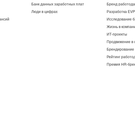
Банк данных заработных плат
Бренд работод
Люди в цифрах
Разработка EVP
ансий
Исследование б
Жизнь в компан
ИТ-проекты
Продвижение в 
Брендирование 
Рейтинг работо
Премия HR-бре