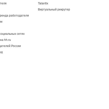
ателя
Talantix
Виртуальный рекрутер
ренда работодателя
ии
социальных сетях
на hh.ru
дателей России
нд