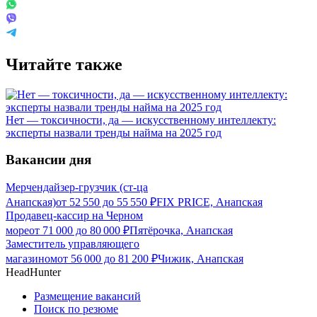
Читайте также
Нет — токсичности, да — искусственному интеллекту:
эксперты назвали тренды найма на 2025 год
Вакансии дня
Мерчендайзер-грузчик (ст-ца
Анапская)
от
52 550
до
55 550
₽
FIX PRICE, Анапская
Продавец-кассир на Черном
море
от
71 000
до
80 000
₽
Пятёрочка, Анапская
Заместитель управляющего
магазином
от
56 000
до
81 200
₽
Чижик, Анапская
HeadHunter
Размещение вакансий
Поиск по резюме