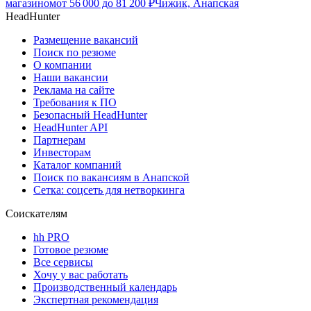
магазином
от
56 000
до
81 200
₽
Чижик, Анапская
HeadHunter
Размещение вакансий
Поиск по резюме
О компании
Наши вакансии
Реклама на сайте
Требования к ПО
Безопасный HeadHunter
HeadHunter API
Партнерам
Инвесторам
Каталог компаний
Поиск по вакансиям в Анапской
Сетка: соцсеть для нетворкинга
Соискателям
hh PRO
Готовое резюме
Все сервисы
Хочу у вас работать
Производственный календарь
Экспертная рекомендация