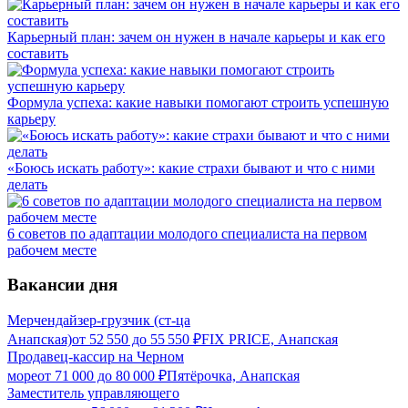
Карьерный план: зачем он нужен в начале карьеры и как его
составить
Формула успеха: какие навыки помогают строить успешную
карьеру
«Боюсь искать работу»: какие страхи бывают и что с ними
делать
6 советов по адаптации молодого специалиста на первом
рабочем месте
Вакансии дня
Мерчендайзер-грузчик (ст-ца
Анапская)
от
52 550
до
55 550
₽
FIX PRICE, Анапская
Продавец-кассир на Черном
море
от
71 000
до
80 000
₽
Пятёрочка, Анапская
Заместитель управляющего